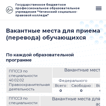
Государственное бюджетное
профессиональное образовательное
учреждение "Чеченский социально-
правовой колледж"
Вакантные места для приема
(перевода) обучающихся
По каждой образовательной
программе
Вакантные места 
ППССЗ по
специальности
40.02.02
Федерального
Ре
Правоохранительная
Всего
Свободно
Всег
деятельность
0
0
62
ППССЗ по
Вакантные места для п
специальности
асс