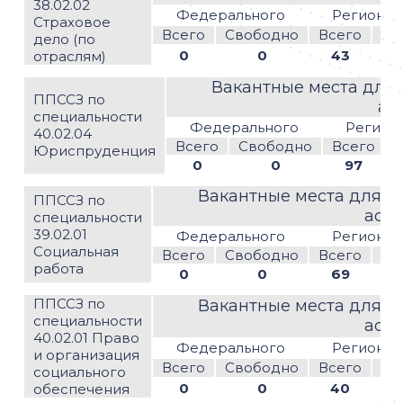
38.02.02
Федерального
Регионал
Страховое
Всего
Свободно
Всего
Св
дело (по
0
0
43
отраслям)
Вакантные места для 
ППССЗ по
ас
специальности
Федерального
Регион
40.02.04
Всего
Свободно
Всего
Юриспруденция
0
0
97
Вакантные места для п
ППССЗ по
асс
специальности
39.02.01
Федерального
Регионал
Социальная
Всего
Свободно
Всего
Св
работа
0
0
69
ППССЗ по
Вакантные места для п
специальности
асс
40.02.01 Право
Федерального
Регионал
и организация
Всего
Свободно
Всего
Св
социального
0
0
40
обеспечения