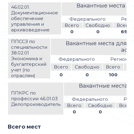
Вакантные места дл
46.02.01.
Документационное
обеспечение
Федерального
Реги
управления и
Всего
Свободно
Всего
архивоведение
0
0
69
ППССЗ по
Вакантные места для п
специальности
асс
38.02.01
Экономика и
Федерального
Регионал
бухгалтерский
Всего
Свободно
Всего
Св
учет (по
0
0
100
отраслям)
Вакантные места д
ППКРС по
профессии 46.01.03
Федерального
Рег
Делопроизводитель
Всего
Свободно
Всего
0
0
Всего мест