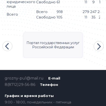
юридического
Свободно
61
11
9
10
лица
Всего
918
279
247
248
Всего
Свободно
105
11
35
28
Портал государственных услуг
Российской Федерации
grozny-pu1@mail.ru
E-mail
8(8712)29-56-86
Телефон
График и время работы
9:00 - 18:00, понедельник - пятница